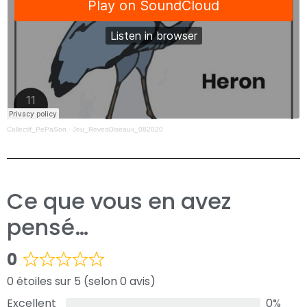
Collectif_PePaSon
·
Jeu_RevesOiseaux_082020
Ce que vous en avez
pensé…
0
0 étoiles sur 5 (selon 0 avis)
Excellent
0%